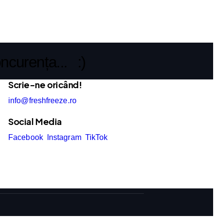
curența... :)
Scrie-ne oricând!
info@freshfreeze.ro
Social Media
Facebook
Instagram
TikTok