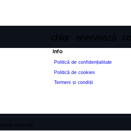
chiar enervează con
Info
Politică de confidențialitate
Politică de cookies
Termeni și condiții
turile rezervate