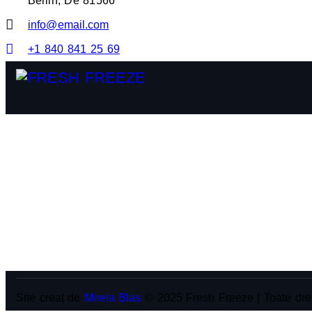
Berlin, De 81566
info@email.com
+1 840 841 25 69
Site creat de
Mirela Blas
© 2025 Fresh Freeze | Toate drep